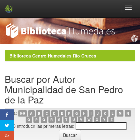
Skip
navigation
Biblioteca Centro Humedales Río Cruces
Buscar por Autor
Municipalidad de San Pedro
de la Paz
Ir a:
0-9
A
B
C
D
E
F
G
H
I
J
K
L
M
N
O
P
Q
R
S
T
U
V
W
X
Y
Z
O introducir las primeras letras: