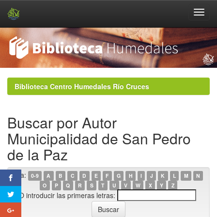
Skip
navigation
Biblioteca Centro Humedales Río Cruces
Buscar por Autor
Municipalidad de San Pedro
de la Paz
Ir a:
0-9
A
B
C
D
E
F
G
H
I
J
K
L
M
N
O
P
Q
R
S
T
U
V
W
X
Y
Z
O introducir las primeras letras: