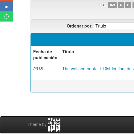
Ir a:
0-9
A
B
Ordenar por:
Fecha de
Título
publicación
2018
The wetland book. II: Distribution, de
Theme by