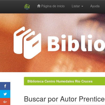
Página de inicio
Listar
Ayuda
Skip
navigation
Biblioteca Centro Humedales Río Cruces
Buscar por Autor Prentice