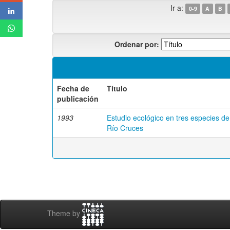
Ir a:
0-9
A
B
Ordenar por:
Fecha de
Título
publicación
1993
Estudio ecológico en tres especies de
Río Cruces
Theme by