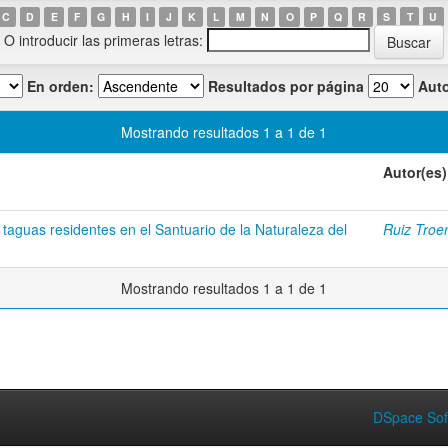
C
D
E
F
G
H
I
J
K
L
M
N
O
P
Q
R
S
T
U
O introducir las primeras letras:
En orden:
Resultados por página
Auto
Mostrando resultados 1 a 1 de 1
Autor(es)
 taguas residentes en el Santuario de la Naturaleza del
Ruiz Troe
Mostrando resultados 1 a 1 de 1
DSpace Sof