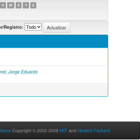
V
W
X
Y
Z
r/Registro:
mel, Jorge Eduardo
tware
Copyright © 2002-2008
MIT
and
Hewlett-Packard