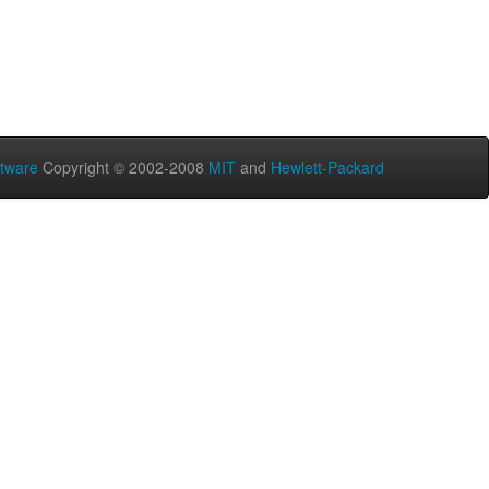
tware
Copyright © 2002-2008
MIT
and
Hewlett-Packard