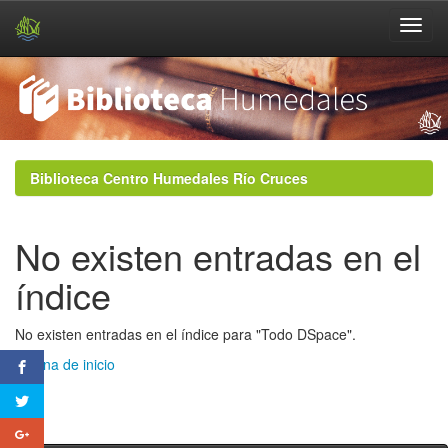
Skip
navigation
Biblioteca Centro Humedales Río Cruces
No existen entradas en el
índice
No existen entradas en el índice para "Todo DSpace".
Página de inicio