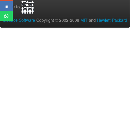
Theme by
DSpace Software
Copyright © 2002-2008
MIT
and
Hewlett-Packard