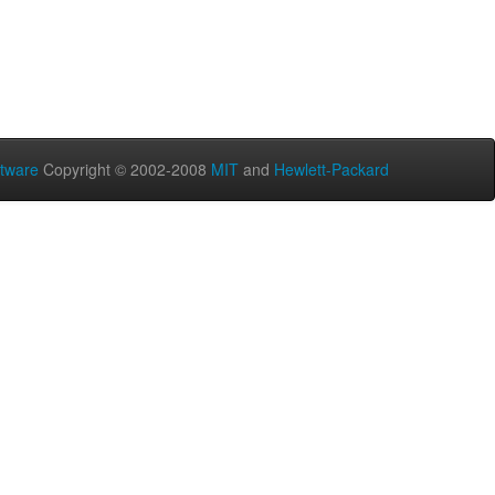
tware
Copyright © 2002-2008
MIT
and
Hewlett-Packard