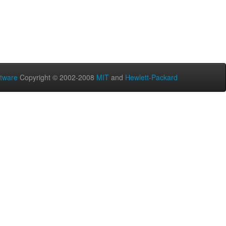
tware
Copyright © 2002-2008
MIT
and
Hewlett-Packard