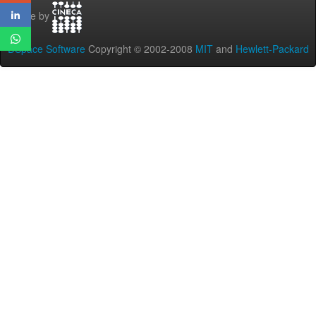
Theme by
DSpace Software
Copyright © 2002-2008
MIT
and
Hewlett-Packard