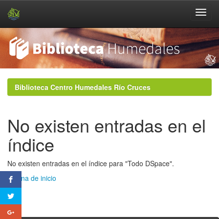
Skip
navigation
Biblioteca Centro Humedales Río Cruces
No existen entradas en el
índice
No existen entradas en el índice para "Todo DSpace".
Página de inicio