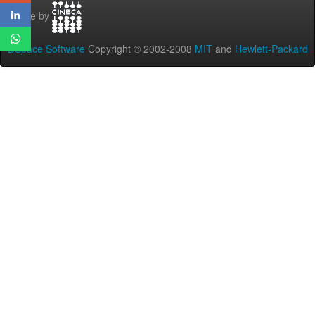
Theme by
DSpace Software
Copyright © 2002-2008
MIT
and
Hewlett-Packard