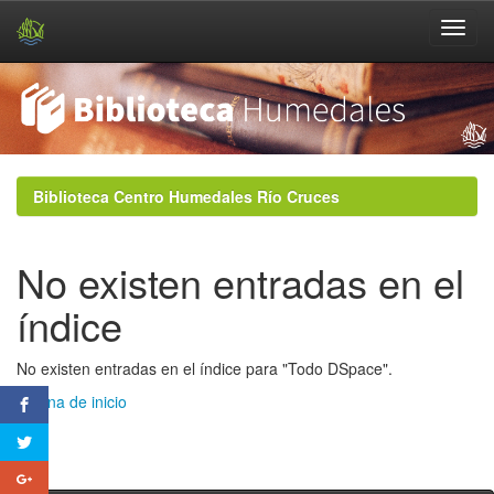
Skip
navigation
Biblioteca Centro Humedales Río Cruces
No existen entradas en el
índice
No existen entradas en el índice para "Todo DSpace".
Página de inicio