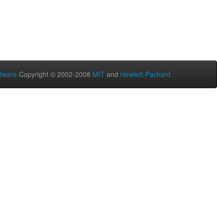
tware
Copyright © 2002-2008
MIT
and
Hewlett-Packard