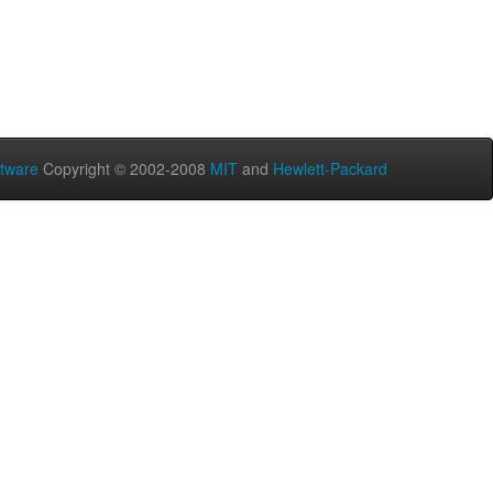
tware
Copyright © 2002-2008
MIT
and
Hewlett-Packard