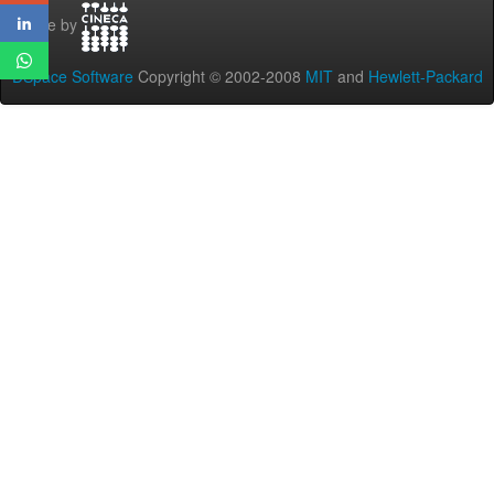
Theme by
DSpace Software
Copyright © 2002-2008
MIT
and
Hewlett-Packard