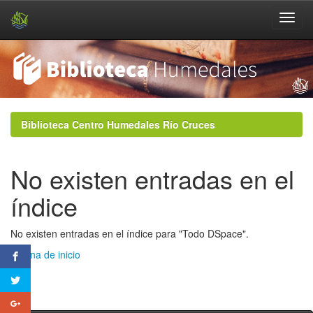
Skip
navigation
Biblioteca Centro Humedales Río Cruces
No existen entradas en el
índice
No existen entradas en el índice para "Todo DSpace".
Página de inicio