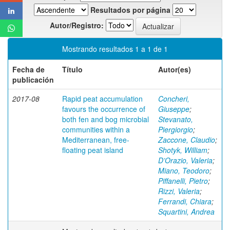
Resultados por página
Autor/Registro:
Mostrando resultados 1 a 1 de 1
Fecha de
Título
Autor(es)
publicación
2017-08
Rapid peat accumulation
Concheri,
favours the occurrence of
Giuseppe
;
both fen and bog microbial
Stevanato,
communities within a
Piergiorgio
;
Mediterranean, free-
Zaccone, Claudio
;
floating peat island
Shotyk, William
;
D’Orazio, Valeria
;
Miano, Teodoro
;
Piffanelli, Pietro
;
Rizzi, Valeria
;
Ferrandi, Chiara
;
Squartini, Andrea