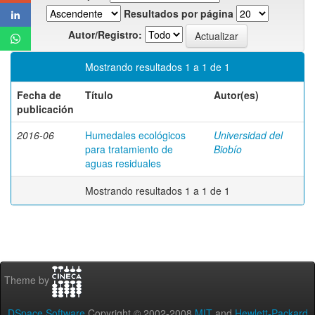
Resultados por página
Autor/Registro:
Mostrando resultados 1 a 1 de 1
Fecha de
Título
Autor(es)
publicación
2016-06
Humedales ecológicos
Universidad del
para tratamiento de
Biobío
aguas residuales
Mostrando resultados 1 a 1 de 1
Theme by
DSpace Software
Copyright © 2002-2008
MIT
and
Hewlett-Packard