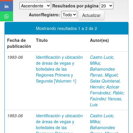
Resultados por página
Autor/Registro:
Mostrando resultados 1 a 2 de 2
Fecha de
Título
Autor(es)
publicación
1993-06
Identificación y ubicación
Castro Lucic,
de áreas de vegas y
Milka
;
bofedales de las
Bahamondes
Regiones Primera y
Parrao, Miguel
;
Segunda [Volumen 1]
Salas Quintanal,
Hernán
;
Azócar
Fernández, Pablo
;
Faúndez Yancas,
Luis
1993-06
Identificación y ubicación
Castro Lucic,
de áreas de vegas y
Milka
;
bofedales de las
Bahamondes