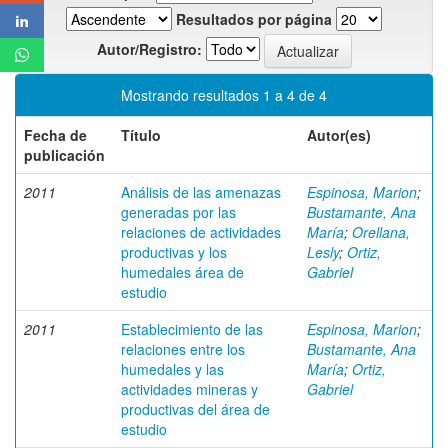
Resultados por página
Autor/Registro:
Mostrando resultados 1 a 4 de 4
Fecha de
Título
Autor(es)
publicación
2011
Análisis de las amenazas
Espinosa, Marion
;
generadas por las
Bustamante, Ana
relaciones de actividades
María
;
Orellana,
productivas y los
Lesly
;
Ortiz,
humedales área de
Gabriel
estudio
2011
Establecimiento de las
Espinosa, Marion
;
relaciones entre los
Bustamante, Ana
humedales y las
María
;
Ortiz,
actividades mineras y
Gabriel
productivas del área de
estudio