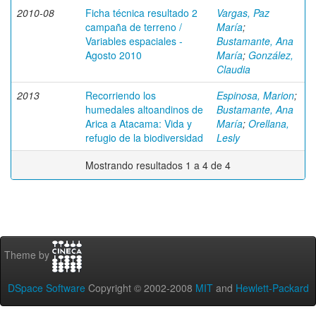
2010-08
Ficha técnica resultado 2
Vargas, Paz
campaña de terreno /
María
;
Variables espaciales -
Bustamante, Ana
Agosto 2010
María
;
González,
Claudia
2013
Recorriendo los
Espinosa, Marion
;
humedales altoandinos de
Bustamante, Ana
Arica a Atacama: Vida y
María
;
Orellana,
refugio de la biodiversidad
Lesly
Mostrando resultados 1 a 4 de 4
Theme by
DSpace Software
Copyright © 2002-2008
MIT
and
Hewlett-Packard