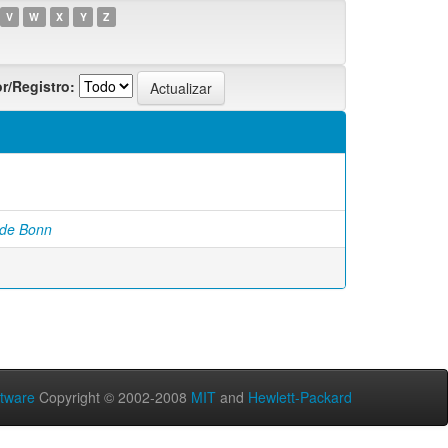
V
W
X
Y
Z
r/Registro:
 de Bonn
tware
Copyright © 2002-2008
MIT
and
Hewlett-Packard