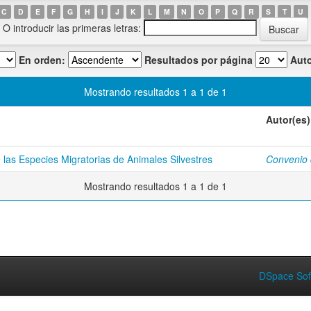
C
D
E
F
G
H
I
J
K
L
M
N
O
P
Q
R
S
T
U
O introducir las primeras letras:
En orden:
Resultados por página
Auto
Mostrando resultados 1 a 1 de 1
Autor(es)
las Especies Migratorias de Animales Silvestres
Convenio
Mostrando resultados 1 a 1 de 1
DSpace Sof