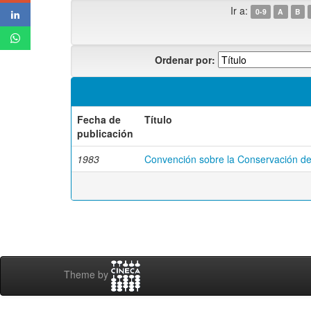
Ir a:
0-9
A
B
Ordenar por:
Fecha de
Título
publicación
1983
Convención sobre la Conservación de 
Theme by