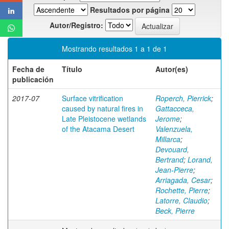
Resultados por página
Autor/Registro:
Mostrando resultados 1 a 1 de 1
Fecha de
Título
Autor(es)
publicación
2017-07
Surface vitrification
Roperch, Pierrick
;
caused by natural fires in
Gattacceca,
Late Pleistocene wetlands
Jerome
;
of the Atacama Desert
Valenzuela,
Millarca
;
Devouard,
Bertrand
;
Lorand,
Jean-Pierre
;
Arriagada, Cesar
;
Rochette, Pierre
;
Latorre, Claudio
;
Beck, Pierre