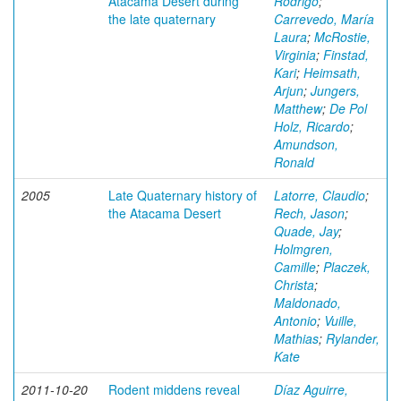
Atacama Desert during
Rodrigo
;
the late quaternary
Carrevedo, María
Laura
;
McRostie,
Virginia
;
Finstad,
Kari
;
Heimsath,
Arjun
;
Jungers,
Matthew
;
De Pol
Holz, Ricardo
;
Amundson,
Ronald
2005
Late Quaternary history of
Latorre, Claudio
;
the Atacama Desert
Rech, Jason
;
Quade, Jay
;
Holmgren,
Camille
;
Placzek,
Christa
;
Maldonado,
Antonio
;
Vuille,
Mathias
;
Rylander,
Kate
2011-10-20
Rodent middens reveal
Díaz Aguirre,