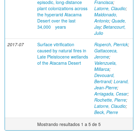
episodic, long‐distance
Francisca
;
plant colonizations across
Latorre, Claudio
;
the hyperarid Atacama
Maldonado,
Desert over the last
Antonio
;
Quade,
34,000 years
Jay
;
Betancourt,
Julio
2017-07
Surface vitrification
Roperch, Pierrick
;
caused by natural fires in
Gattacceca,
Late Pleistocene wetlands
Jerome
;
of the Atacama Desert
Valenzuela,
Millarca
;
Devouard,
Bertrand
;
Lorand,
Jean-Pierre
;
Arriagada, Cesar
;
Rochette, Pierre
;
Latorre, Claudio
;
Beck, Pierre
Mostrando resultados 1 a 5 de 5