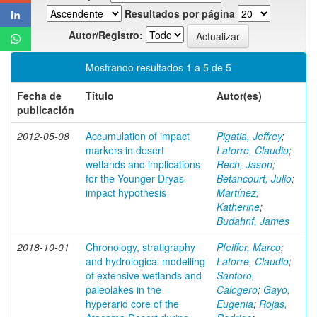
Resultados por página
Autor/Registro:
Mostrando resultados 1 a 5 de 5
Fecha de
Título
Autor(es)
publicación
2012-05-08
Accumulation of impact
Pigatia, Jeffrey
;
markers in desert
Latorre, Claudio
;
wetlands and implications
Rech, Jason
;
for the Younger Dryas
Betancourt, Julio
;
impact hypothesis
Martínez,
Katherine
;
Budahnf, James
2018-10-01
Chronology, stratigraphy
Pfeiffer, Marco
;
and hydrological modelling
Latorre, Claudio
;
of extensive wetlands and
Santoro,
paleolakes in the
Calogero
;
Gayo,
hyperarid core of the
Eugenia
;
Rojas,