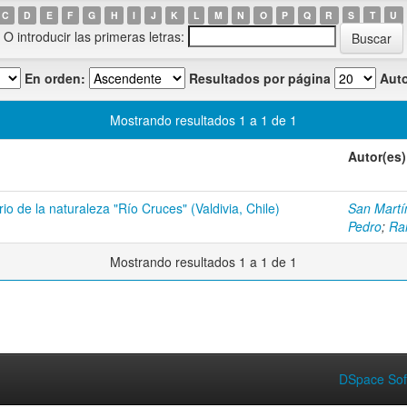
C
D
E
F
G
H
I
J
K
L
M
N
O
P
Q
R
S
T
U
O introducir las primeras letras:
En orden:
Resultados por página
Auto
Mostrando resultados 1 a 1 de 1
Autor(es)
io de la naturaleza "Río Cruces" (Valdivia, Chile)
San Martín
Pedro
;
Ra
Mostrando resultados 1 a 1 de 1
DSpace Sof