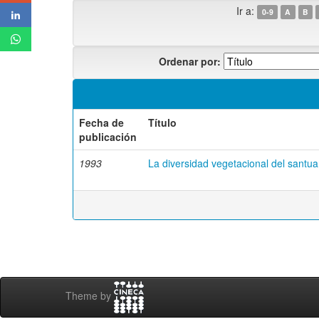
Ir a:
0-9
A
B
Ordenar por:
Fecha de
Título
publicación
1993
La diversidad vegetacional del santuar
Theme by