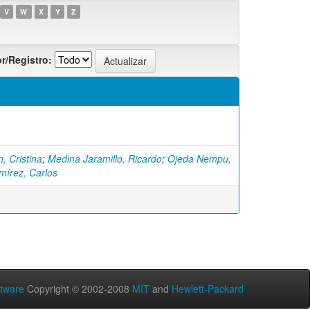
V
W
X
Y
Z
r/Registro:
, Cristina
;
Medina Jaramillo, Ricardo
;
Ojeda Nempu,
mírez, Carlos
tware
Copyright © 2002-2008
MIT
and
Hewlett-Packard