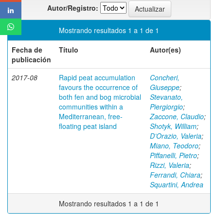
Autor/Registro:
Mostrando resultados 1 a 1 de 1
Fecha de
Título
Autor(es)
publicación
2017-08
Rapid peat accumulation
Concheri,
favours the occurrence of
Giuseppe
;
both fen and bog microbial
Stevanato,
communities within a
Piergiorgio
;
Mediterranean, free-
Zaccone, Claudio
;
floating peat island
Shotyk, William
;
D’Orazio, Valeria
;
Miano, Teodoro
;
Piffanelli, Pietro
;
Rizzi, Valeria
;
Ferrandi, Chiara
;
Squartini, Andrea
Mostrando resultados 1 a 1 de 1