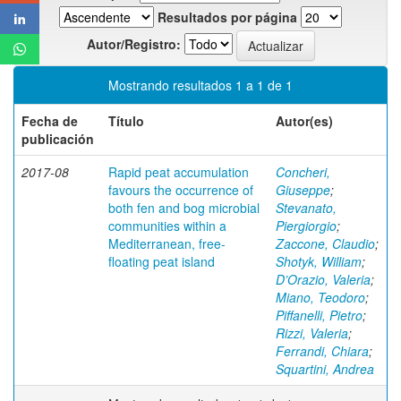
Resultados por página
Autor/Registro:
Mostrando resultados 1 a 1 de 1
Fecha de
Título
Autor(es)
publicación
2017-08
Rapid peat accumulation
Concheri,
favours the occurrence of
Giuseppe
;
both fen and bog microbial
Stevanato,
communities within a
Piergiorgio
;
Mediterranean, free-
Zaccone, Claudio
;
floating peat island
Shotyk, William
;
D’Orazio, Valeria
;
Miano, Teodoro
;
Piffanelli, Pietro
;
Rizzi, Valeria
;
Ferrandi, Chiara
;
Squartini, Andrea