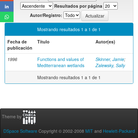
Resultados por página
Autor/Registro:
Mostrando resultados 1 a 1 de 1
Fecha de
Título
Autor(es)
publicación
1996
Functions and values of
Skinner, Jamie
;
Mediterranean wetlands
Zalewsky, Sally
Mostrando resultados 1 a 1 de 1
Theme by
DSpace Software
Copyright © 2002-2008
MIT
and
Hewlett-Packard