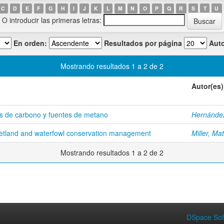
C
D
E
F
G
H
I
J
K
L
M
N
O
P
Q
R
S
T
U
O introducir las primeras letras:
En orden:
Resultados por página
Auto
Mostrando resultados 1 a 2 de 2
Autor(es)
 de carbono y fuentes de metano
Hernández
tland and waterfowl conservation management
Miller, Mat
Mostrando resultados 1 a 2 de 2
DSpace Sof