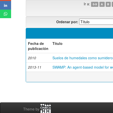
Ir a:
0-9
A
B
Ordenar por:
Fecha de
Título
publicación
2010
Suelos de humedales como sumideros
2013-11
SWAMP: An agent-based model for we
Theme by