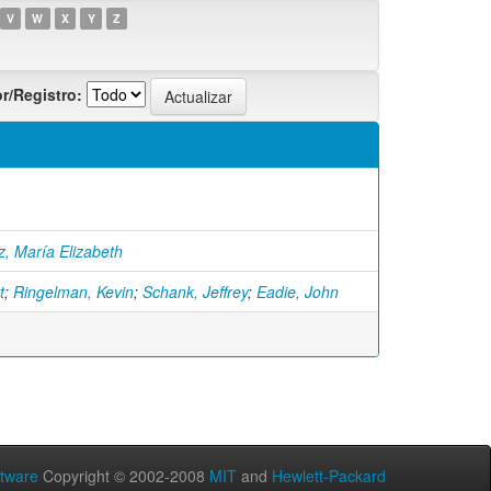
V
W
X
Y
Z
r/Registro:
, María Elizabeth
t
;
Ringelman, Kevin
;
Schank, Jeffrey
;
Eadie, John
tware
Copyright © 2002-2008
MIT
and
Hewlett-Packard