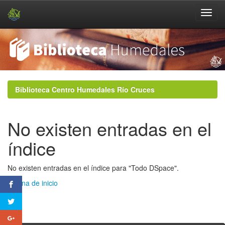
Skip
navigation
Biblioteca Centro Humedales Río Cruces
No existen entradas en el
índice
No existen entradas en el índice para "Todo DSpace".
Página de inicio