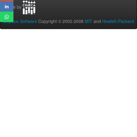
Theme by
DSpace Software
Copyright © 2002-2008
MIT
and
Hewlett-Packard