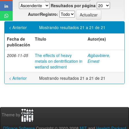
Resultados por página
Autor/Registro:
< Anterior
Mostrando resultados 21 a 21 de 21
Fecha de
Título
Autor(es)
publicación
2006-11-05
The effects of heavy
Aigbavbiere,
metals on denitrification in
Ernest
wetland sediment
< Anterior
Mostrando resultados 21 a 21 de 21
Theme by
DSpace Software
Copyright © 2002-2008
MIT
and
Hewlett-Packard