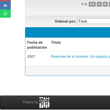
Ir a:
0-9
A
B
Ordenar por:
Fecha de
Título
publicación
2007
Reservas de la biosfera: Un espacio p
Theme by