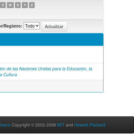
V
W
X
Y
Z
r/Registro:
ón de las Naciones Unidas para la Educación, la
la Cultura
tware
Copyright © 2002-2008
MIT
and
Hewlett-Packard