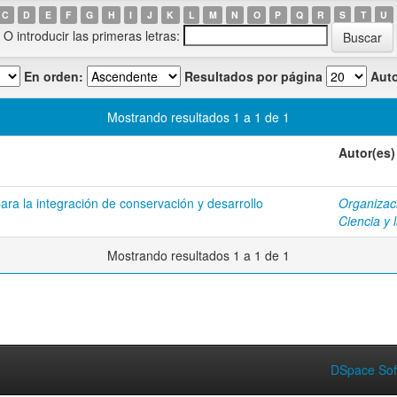
C
D
E
F
G
H
I
J
K
L
M
N
O
P
Q
R
S
T
U
O introducir las primeras letras:
En orden:
Resultados por página
Auto
Mostrando resultados 1 a 1 de 1
Autor(es)
ara la integración de conservación y desarrollo
Organizaci
Ciencia y 
Mostrando resultados 1 a 1 de 1
DSpace Sof