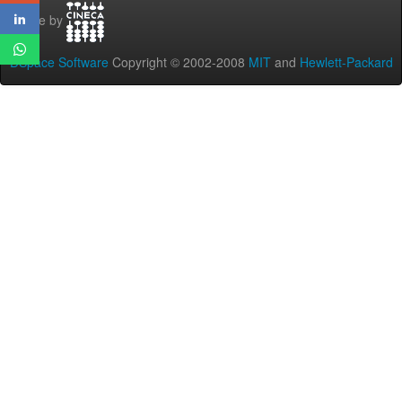
Theme by
DSpace Software
Copyright © 2002-2008
MIT
and
Hewlett-Packard