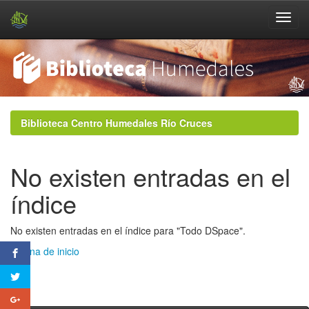
Skip
navigation
Biblioteca Centro Humedales Río Cruces
No existen entradas en el
índice
No existen entradas en el índice para "Todo DSpace".
Página de inicio