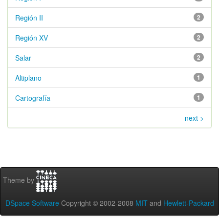
Región II
2
Región XV
2
Salar
2
Altiplano
1
Cartografía
1
next >
Theme by
DSpace Software
Copyright © 2002-2008
MIT
and
Hewlett-Packard