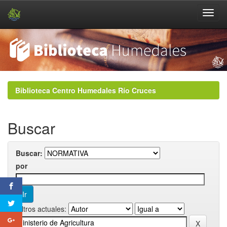
Skip
navigation
Biblioteca Centro Humedales Río Cruces
Buscar
Buscar:
por
Filtros actuales: