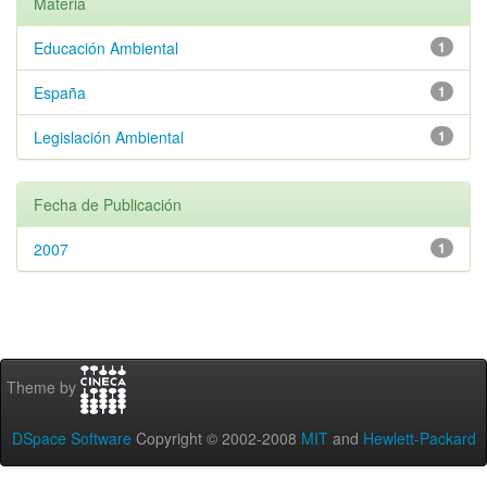
Materia
Educación Ambiental
1
España
1
Legislación Ambiental
1
Fecha de Publicación
2007
1
Theme by
DSpace Software
Copyright © 2002-2008
MIT
and
Hewlett-Packard