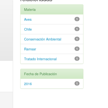
Materia
Aves
1
Chile
1
Conservación Ambiental
1
Ramsar
1
Tratado Internacional
1
Fecha de Publicación
2016
1