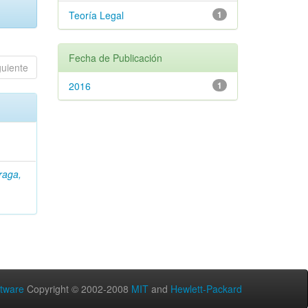
Teoría Legal
1
Fecha de Publicación
guiente
2016
1
raga,
tware
Copyright © 2002-2008
MIT
and
Hewlett-Packard