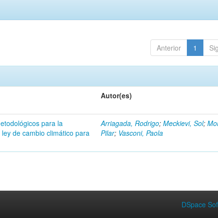
Anterior
1
Si
Autor(es)
etodológicos para la
Arriagada, Rodrigo
;
Meckievi, Sol
;
Mo
 ley de cambio climático para
Pilar
;
Vasconi, Paola
DSpace Sof