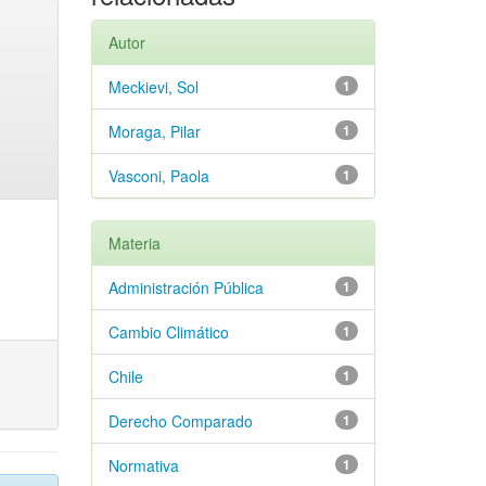
Autor
Meckievi, Sol
1
Moraga, Pilar
1
Vasconi, Paola
1
Materia
Administración Pública
1
Cambio Climático
1
Chile
1
Derecho Comparado
1
Normativa
1