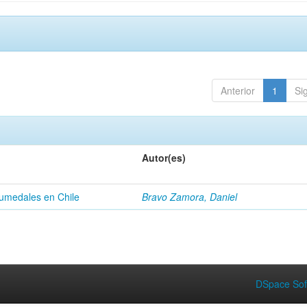
Anterior
1
Si
Autor(es)
humedales en Chile
Bravo Zamora, Daniel
DSpace Sof