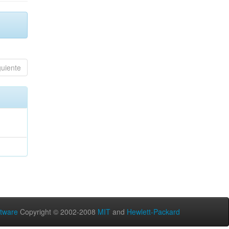
guiente
tware
Copyright © 2002-2008
MIT
and
Hewlett-Packard