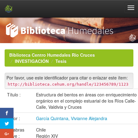
Skip
navigation
Biblioteca Centro Humedales Río Cruces
INVESTIGACIÓN
Tesis
Por favor, use este identificador para citar o enlazar este ítem:
http://biblioteca.cehum.org/handle/123456789/1123
Título :
Estructura del bentos en áreas con enriquecimiento
orgánico en el complejo estuarial de los Ríos Calle-
Calle, Valdivia y Cruces
Autor :
García Quintana, Vivianne Alejandra
Palabras
Chile
clave :
Región XIV