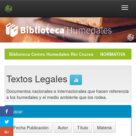
Skip
navigation
Biblioteca Centro Humedales Río Cruces
NORMATIVA
Textos Legales
Documentos nacionales e internacionales que hacen referencia
a los humedales y el medio ambiente que los rodea.
Buscar