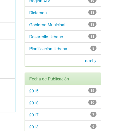
Región XIV
16
Dictamen
13
Gobierno Municipal
13
Desarrollo Urbano
11
Planificación Urbana
8
next >
Fecha de Publicación
2015
19
2016
10
2017
7
2013
6