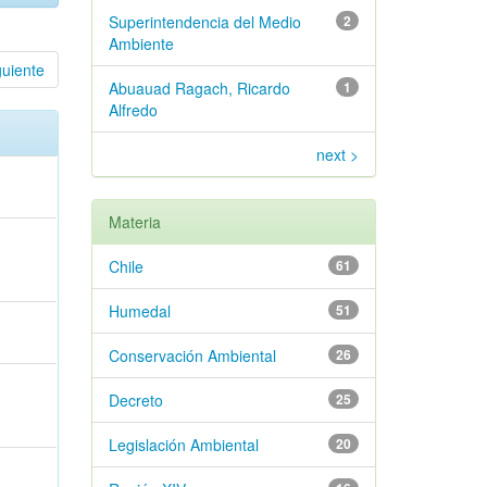
Superintendencia del Medio
2
Ambiente
guiente
Abuauad Ragach, Ricardo
1
Alfredo
next >
Materia
Chile
61
Humedal
51
Conservación Ambiental
26
Decreto
25
Legislación Ambiental
20