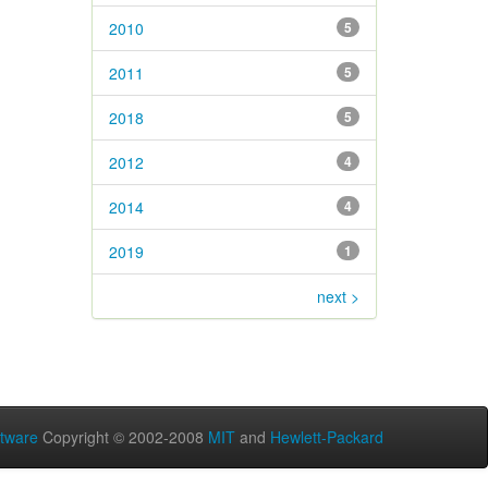
2010
5
2011
5
2018
5
2012
4
2014
4
2019
1
next >
tware
Copyright © 2002-2008
MIT
and
Hewlett-Packard