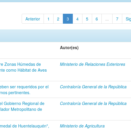
Anterior
1
2
3
4
5
6
...
7
Si
Autor(es)
obre Zonas Húmedas de
Ministerio de Relaciones Exteriores
nte como Hábitat de Aves
eben ser requeridos por el
Contraloría General de la República
smos pertinentes.
el Gobierno Regional de
Contraloría General de la República
lador Metropolitano de
umedal de Huentelauquén",
Ministerio de Agricultura