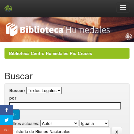
Skip
navigation
Biblioteca Centro Humedales Río Cruces
Buscar
Buscar:
por
Filtros actuales: