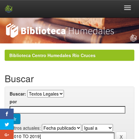
Skip
navigation
Biblioteca Centro Humedales Río Cruces
Buscar
Buscar:
por
Filtros actuales: