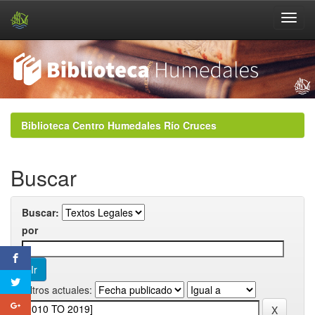
Skip
navigation
Biblioteca Centro Humedales Río Cruces
Buscar
Buscar:
por
Filtros actuales: