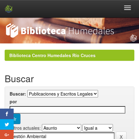
Skip
navigation
Biblioteca Centro Humedales Río Cruces
Buscar
Buscar:
por
Filtros actuales: