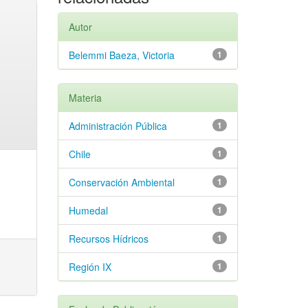
Autor
Belemmi Baeza, Victoria
1
Materia
Administración Pública
1
Chile
1
Conservación Ambiental
1
Humedal
1
Recursos Hídricos
1
Región IX
1