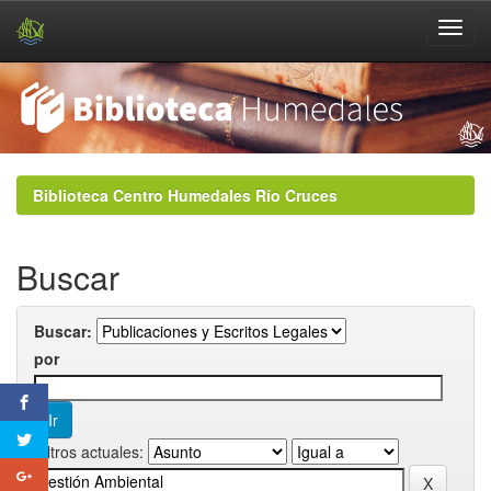
Skip
navigation
Biblioteca Centro Humedales Río Cruces
Buscar
Buscar:
por
Filtros actuales: