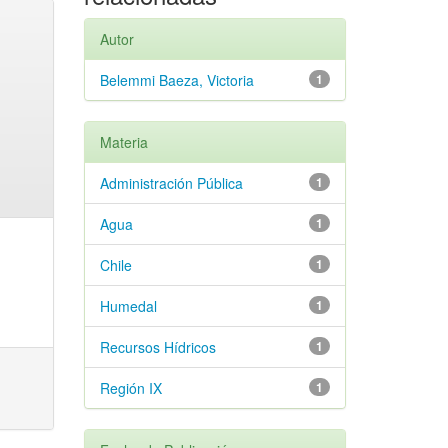
Autor
Belemmi Baeza, Victoria
1
Materia
Administración Pública
1
Agua
1
Chile
1
Humedal
1
Recursos Hídricos
1
Región IX
1