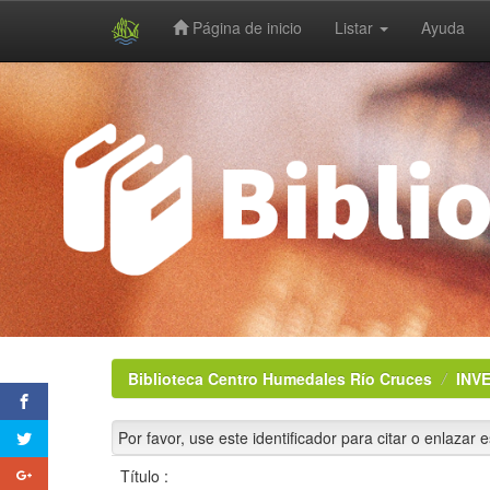
Página de inicio
Listar
Ayuda
Skip
navigation
Biblioteca Centro Humedales Río Cruces
INV
Por favor, use este identificador para citar o enlazar 
Título :