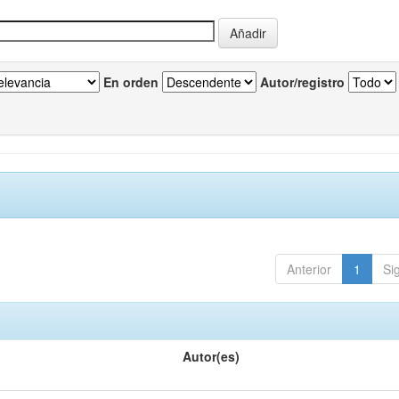
En orden
Autor/registro
Anterior
1
Si
Autor(es)