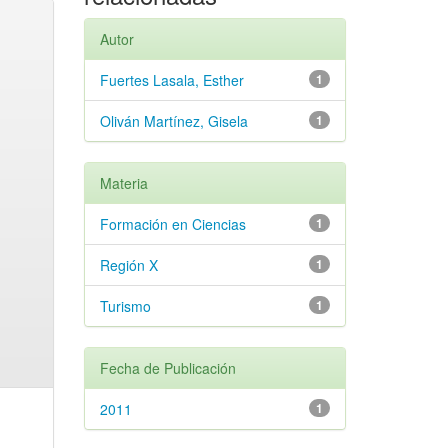
Autor
Fuertes Lasala, Esther
1
Oliván Martínez, Gisela
1
Materia
Formación en Ciencias
1
Región X
1
Turismo
1
Fecha de Publicación
2011
1