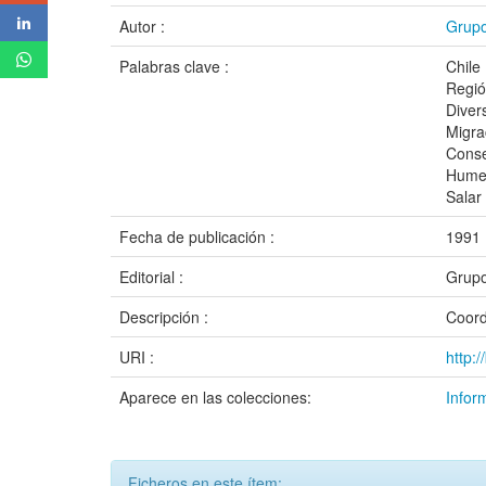
Autor :
Grupo
Palabras clave :
Chile
Regió
Diver
Migra
Conse
Hume
Salar
Fecha de publicación :
1991
Editorial :
Grupo
Descripción :
Coord
URI :
http:
Aparece en las colecciones:
Infor
Ficheros en este ítem: