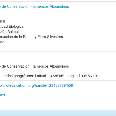
 de Conservación Flamencos Altoandinos
n II
sidad Biológica
ción Animal
rvación de la Fauna y Flora Silvestres
dal
 de Conservación Flamencos Altoandinos
enadas geográficas: Latitud -24°35'05" Longitud -68°56'19"
//biblioteca.cehum.org/handle/123456789/558
mes