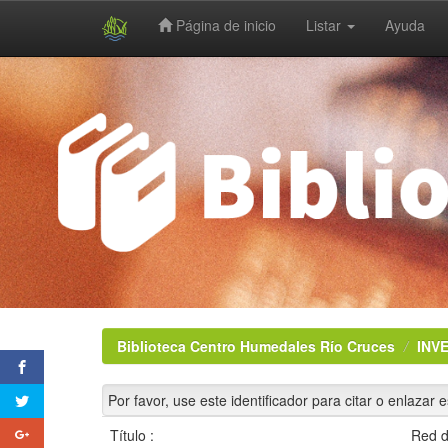
Página de inicio
Listar
Ayuda
Skip
navigation
Biblioteca Centro Humedales Río Cruces
INV
Por favor, use este identificador para citar o enlazar 
Título :
Red d