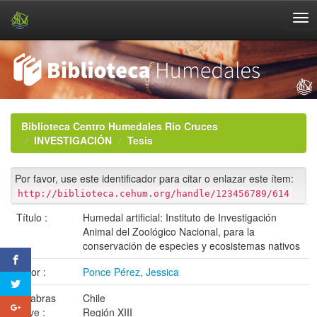
Skip
navigation
Biblioteca Centro Humedales Río Cruces
INVESTIGACIÓN
Tesis
Por favor, use este identificador para citar o enlazar este ítem:
http://biblioteca.cehum.org/handle/123456789/614
Título :
Humedal artificial: Instituto de Investigación
Animal del Zoológico Nacional, para la
conservación de especies y ecosistemas nativos
Autor :
Ponce Pérez, Jessica
Palabras
Chile
clave :
Región XIII