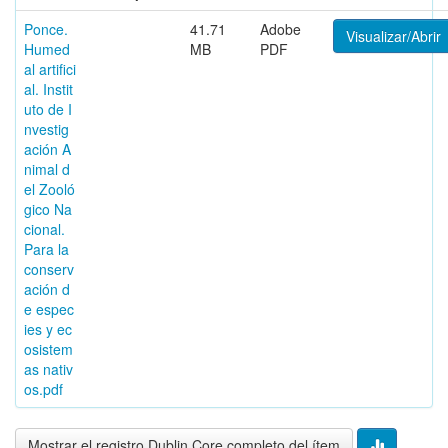
Ponce.
41.71
Adobe
Visualizar/Abrir
Humed
MB
PDF
al artifici
al. Instit
uto de I
nvestig
ación A
nimal d
el Zooló
gico Na
cional.
Para la
conserv
ación d
e espec
ies y ec
osistem
as nativ
os.pdf
Mostrar el registro Dublin Core completo del ítem