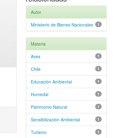
Autor
Ministerio de Bienes Nacionales
1
Materia
Aves
1
Chile
1
Educación Ambiental
1
Humedal
1
Patrimonio Natural
1
Sensibilización Ambiental
1
Turismo
1