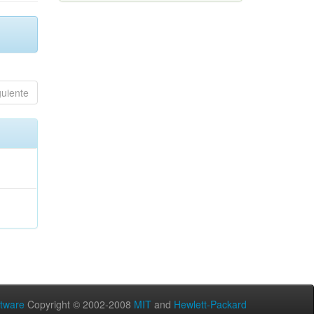
guiente
tware
Copyright © 2002-2008
MIT
and
Hewlett-Packard